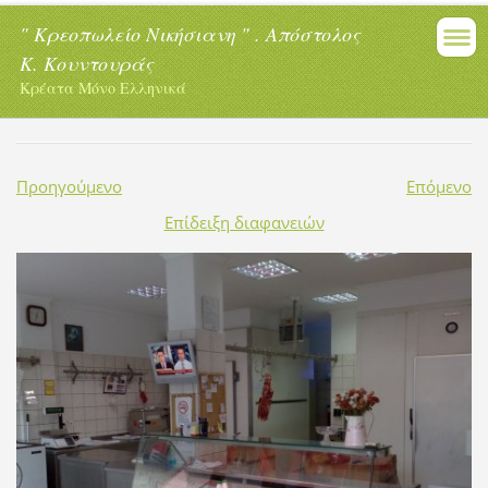
" Κρεοπωλείο Νικήσιανη " . Απόστολος
Κ. Κουντουράς
Κρέατα Μόνο Ελληνικά
Προηγούμενο
Επόμενο
Επίδειξη διαφανειών