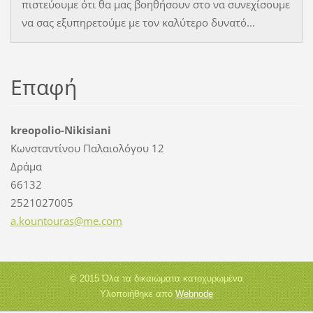
πιστεύουμε ότι θα μας βοηθήσουν στο να συνεχίσουμε
να σας εξυπηρετούμε με τον καλύτερο δυνατό...
Επαφή
kreopolio-Nikisiani
Κωνσταντίνου Παλαιολόγου 12
Δράμα
66132
2521027005
a.kounto
uras@me.
com
© 2015 Όλα τα δικαιώματα κατοχυρωμένα
Υλοποιήθηκε από
Webnode