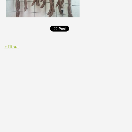
« Πίσω